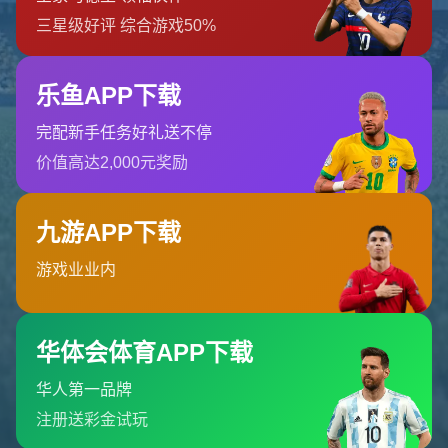
订阅我们的服务
首页
关于我们
服务
团队
新闻中心
联系7M体育
联系7M体育
17755616982
邮箱
admin@zh-7msport.com