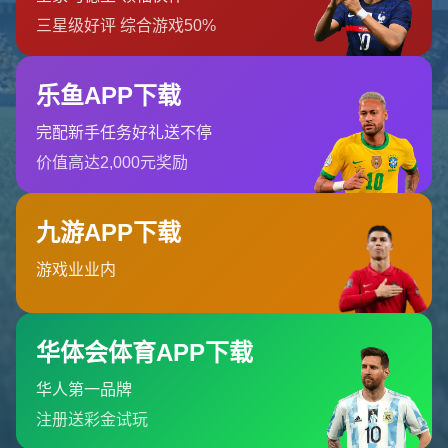
订阅我们的服务
首页
关于我们
服务
团队
新闻中心
联系7M体育
联系7M体育
17755616982
邮箱
admin@zh-7msport.com