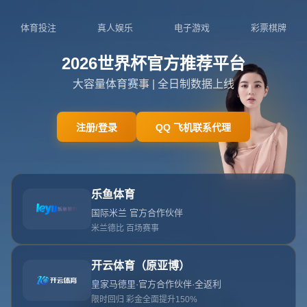
0371-8276419
admin@zh-7msport.com
首页
关于7M体育
服务
单独服务
新闻中心
7M体育的团队
联系7M体育